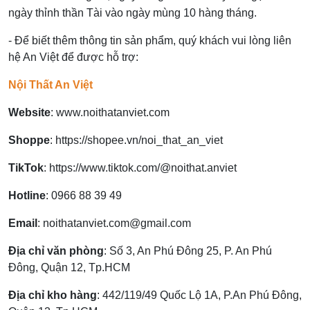
ngày thỉnh thần Tài vào ngày mùng 10 hàng tháng.
- Để biết thêm thông tin sản phẩm, quý khách vui lòng liên
hệ An Việt để được hỗ trợ:
Nội Thất An Việt
Website
:
www.noithatanviet.com
Shoppe
:
https://shopee.vn/noi_that_an_viet
TikTok
:
https://www.tiktok.com/@noithat.anviet
Hotline
:
0966 88 39 49
Email
:
noithatanviet.com@gmail.com
Địa chỉ văn phòng
: Số 3, An Phú Đông 25, P. An Phú
Đông, Quận 12, Tp.HCM
Địa chỉ kho hàng
: 442/119/49 Quốc Lộ 1A, P.An Phú Đông,