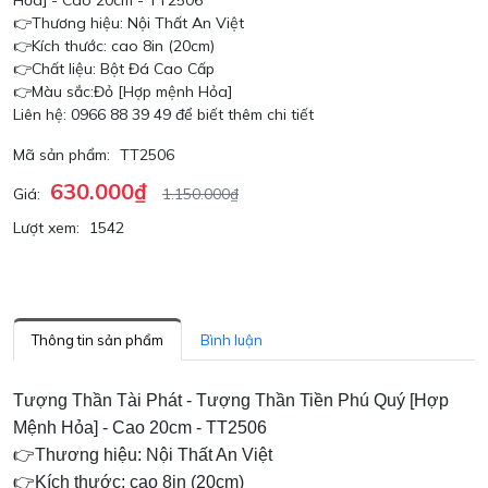
Hỏa] - Cao 20cm - TT2506
👉Thương hiệu: Nội Thất An Việt
👉Kích thước: cao 8in (20cm)
👉Chất liệu: Bột Đá Cao Cấp
👉Màu sắc:Đỏ [Hợp mệnh Hỏa]
Liên hệ: 0966 88 39 49 để biết thêm chi tiết
Mã sản phẩm:
TT2506
630.000₫
Giá:
1.150.000₫
Lượt xem:
1542
Thông tin sản phẩm
Bình luận
Tượng Thần Tài Phát - Tượng Thần Tiền Phú Quý [Hợp
Mệnh Hỏa] - Cao 20cm - TT2506
👉Thương hiệu: Nội Thất An Việt
👉Kích thước: cao 8in (20cm)