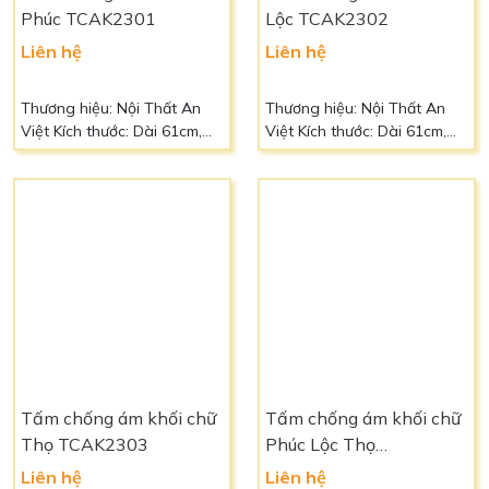
chuyển: Liên hệ Ngoài ra
Vận chuyển: Liên hệ Ngoài
quý khách có thể đặt kích
ra quý khách có thể đặt kích
thước, chất liệu, màu sắc
thước, chất liệu, màu sắc
theo yêu cầu Liên hệ: 0966
theo yêu cầu Liên hệ: 0966
88 39 49 để biết thêm chi
88 39 49 để biết thêm chi
tiết
tiết
Tấm chống ám khối chữ
Tấm chống ám khối chữ
Phúc TCAK2301
Lộc TCAK2302
Liên hệ
Liên hệ
Thương hiệu: Nội Thất An
Thương hiệu: Nội Thất An
Việt Kích thước: Dài 61cm,
Việt Kích thước: Dài 61cm,
sâu 41cm Chất liệu: Tùy
sâu 41cm Chất liệu: Tùy
chọn Màu sắc: Vàng nâu
chọn Màu sắc: Vàng nâu
của gỗ Bảo hành: 5 năm
của gỗ Bảo hành: 5 năm
Vận chuyển: Liên hệ Ngoài
Vận chuyển: Liên hệ Ngoài
ra quý khách có thể đặt kích
ra quý khách có thể đặt kích
thước, chất liệu, màu sắc
thước, chất liệu, màu sắc
theo yêu cầu Liên hệ: 0966
theo yêu cầu Liên hệ: 0966