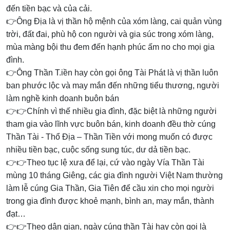
đến tiền bạc và của cải.
👉Ông Địa là vị thần hộ mệnh của xóm làng, cai quản vùng
trời, đất đai, phù hộ con người và gia súc trong xóm làng,
mùa màng bội thu đem đến hạnh phúc ấm no cho mọi gia
đình.
👉Ông Thần T.iền hay còn gọi ông Tài Phát là vị thần luôn
ban phước lộc và may mắn đến những tiểu thương, người
làm nghề kinh doanh buôn bán
👉👉Chính vì thế nhiều gia đình, đặc biệt là những người
tham gia vào lĩnh vực buôn bán, kinh doanh đều thờ cúng
Thần Tài - Thổ Địa – Thần Tiền với mong muốn có được
nhiều tiền bạc, cuộc sống sung túc, dư dả tiền bạc.
👉👉Theo tục lệ xưa để lại, cứ vào ngày Vía Thần Tài
mùng 10 tháng Giêng, các gia đình người Việt Nam thường
làm lễ cúng Gia Thần, Gia Tiên để cầu xin cho mọi người
trong gia đình được khoẻ mạnh, bình an, may mắn, thành
đạt…
👉👉Theo dân gian, ngày cúng thần Tài hay còn gọi là