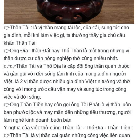
👉Thần Tài : là vị thần mang tài lộc, của cải, sung túc cho
gia đình, mỗi khi làm việc gì, ta thường thấy gia chủ cầu
khấn Thần Tài.
👉Ông Địa : thần Đất hay Thổ Thần là một trong những vị
thần được cư dân nông nghiệp thờ cúng nhiều nhất.
👉👉Thần Tài và Thổ Địa là cặp đôi ông thần quen thuộc
và gần gũi với đời sống tâm linh của mọi gia đình người
Việt, là 2 vị thần được nhiều gia đình Việt tin tưởng và thờ
cúng với mong ước cầu vận may và sung túc trong công
việc và đời sống.
👉Ông Thần T.iền hay còn gọi ông Tài Phát là vị thần luôn
ban phước lộc và may mắn đến những tiểu thương, người
làm nghề kinh doanh buôn bán
Ý nghĩa của việc thờ cúng Thần Tài - Thổ Địa - Thần T.iền :
👉Thần Tài là vị thần cai quản những công việc liên quan