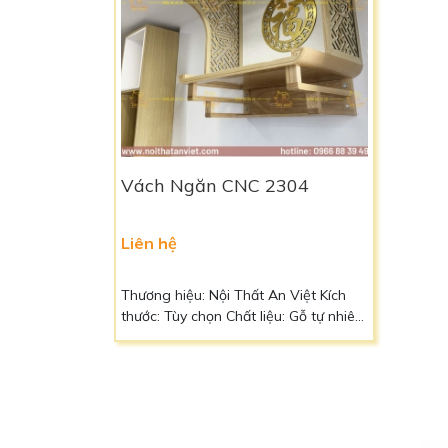
Vách Ngăn CNC 2304
Liên hệ
Thương hiệu: Nội Thất An Việt Kích
thước: Tùy chọn Chất liệu: Gỗ tự nhiên
cao cấp hoặc gỗ công nghiệp MDF
Màu sắc: Vàng nhạt của gỗ Bảo
hành: 5 năm Vận chuyển: Liên hệ
Ngoài ra quý khách có thể đặt kích
thước, chất liệu, màu sắc theo yêu cầu
Liên hệ: 0966 88 39 49 để biết thêm