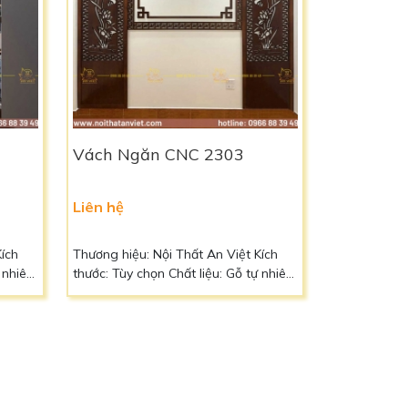
Vách Ngăn CNC 2303
Liên hệ
Kích
Thương hiệu: Nội Thất An Việt Kích
thước: Tùy chọn Chất liệu: Gỗ tự nhiên
MDF
cao cấp hoặc gỗ công nghiệp MDF
 hành:
Màu sắc: Vàng nâu của gỗ Bảo hành:
ài ra
5 năm Vận chuyển: Liên hệ Ngoài ra
, chất
quý khách có thể đặt kích thước, chất
hệ:
liệu, màu sắc theo yêu cầu Liên hệ:
iết
0966 88 39 49 để biết thêm chi tiết