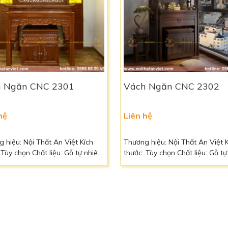
 Ngăn CNC 2301
Vách Ngăn CNC 2302
hệ
Liên hệ
 hiệu: Nội Thất An Việt Kích
Thương hiệu: Nội Thất An Việt 
y chọn Chất liệu: Gỗ tự nhiên
thước: Tùy chọn Chất liệu: Gỗ tự nhiên
ấp hoặc gỗ công nghiệp MDF
cao cấp hoặc gỗ công nghiệp 
ắc: Vàng nâu của gỗ Bảo hành:
Màu sắc: Vàng nâu của gỗ Bảo
Vận chuyển: Liên hệ Ngoài ra
5 năm Vận chuyển: Liên hệ Ngo
ách có thể đặt kích thước, chất
quý khách có thể đặt kích thước
màu sắc theo yêu cầu Liên hệ:
liệu, màu sắc theo yêu cầu Liên 
8 39 49 để biết thêm chi tiết
0966 88 39 49 để biết thêm chi t