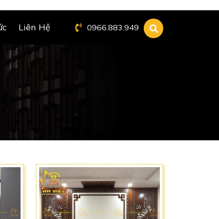
ức
Liên Hệ
0966.883.949