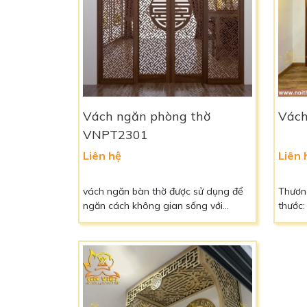
Vách ngăn phòng thờ
Vách
VNPT2301
Liên hệ
Liên 
vách ngăn bàn thờ được sử dụng để
Thương
ngăn cách không gian sống với
thước: Tù
không gian thờ cúng
cao c
Màu s
5 năm 
quý kh
liệu, 
0966 8