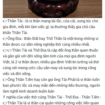
👉Thần Tài : là vị thần mang tài lộc, của cải, sung túc cho
gia đình, mỗi khi làm việc gì, ta thường thấy gia chủ cầu
khấn Thần Tài.
👉Ông Địa : thần Đất hay Thổ Thần là một trong những vị
thần được cư dân nông nghiệp thờ cúng nhiều nhất.
👉👉Thần Tài và Thổ Địa là cặp đôi ông thần quen thuộc
và gần gũi với đời sống tâm linh của mọi gia đình người
Việt, là 2 vị thần được nhiều gia đình Việt tin tưởng và thờ
cúng với mong ước cầu vận may và sung túc trong công
việc và đời sống.
👉Ông Thần T.iền hay còn gọi ông Tài Phát là vị thần luôn
ban phước lộc và may mắn đến những tiểu thương, người
làm nghề kinh doanh buôn bán
Ý nghĩa của việc thờ cúng Thần Tài - Thổ Địa - Thần T.iền :
👉Thần Tài là vị thần cai quản những công việc liên quan