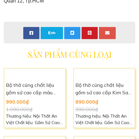
Quận 12, Tp.HCM
SẢN PHẨM CÙNG LOẠI
Bộ thờ cúng chất liệu
Bộ thờ cúng chất liệu
gốm sứ cao cấp màu
gốm sứ cao cấp Kim Sa
trắng viền vàng nhũ -
DTC2301
990.000₫
890.000₫
DTC2302
1.090.000₫
990.000₫
Thương hiệu: Nội Thất An
Thương hiệu: Nội Thất An
Việt Chất liệu: Gốm Sứ Cao
Việt Chất liệu: Gốm Sứ Cao
Cấp Màu sắc: Trắng Liên hệ:
Cấp Màu sắc: Vàng Liên hệ:
0966 88 39 49 để biết thêm
0966 88 39 49 để biết thêm