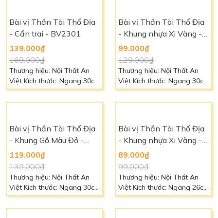
chi tiết
chi tiết
Bài vị Thần Tài Thổ Địa
Bài vị Thần Tài Thổ Địa
- Cẩn trai - BV2301
- Khung nhựa Xi Vàng -
Tráng Gương - BV2302
139.000₫
99.000₫
169.000₫
129.000₫
Thương hiệu: Nội Thất An
Thương hiệu: Nội Thất An
Việt Kích thước: Ngang 30cm
Việt Kích thước: Ngang 30cm
- Cao 40cm Chất liệu: Khung
- Cao 40cm Chất liệu: Khung
gỗ, mặt kính và hoa văn cẩn
nhựa Xi Vàng Màu sắc:
ốc Màu sắc: Vàng đỏ Liên
Vàng đỏ Liên hệ: 0966 88 39
hệ: 0966 88 39 49 để biết
49 để biết thêm chi tiết
Bài vị Thần Tài Thổ Địa
thêm chi tiết
- Khung Gỗ Màu Đỏ -
BV2303
119.000₫
139.000₫
Thương hiệu: Nội Thất An
Việt Kích thước: Ngang 30cm
- Cao 40cm Chất liệu: Khung
gỗ màu đỏ , mặt kính Màu
Bài vị Thần Tài Thổ Địa