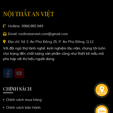
vách ngăn bàn thờ được sử
dụng để ngăn cách không
gian sống với không gian
thờ cúng
Page 11 / 12
First
Prev
1
2
...
6
7
8
9
10
11
12
Next
Last
NỘI THẤT AN VIỆT
Hotline: 0966.883.949