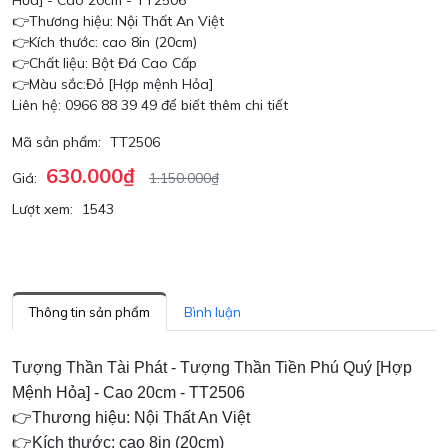
Hỏa] - Cao 20cm - TT2506
👉Thương hiệu: Nội Thất An Việt
👉Kích thước: cao 8in (20cm)
👉Chất liệu: Bột Đá Cao Cấp
👉Màu sắc:Đỏ [Hợp mệnh Hỏa]
Liên hệ: 0966 88 39 49 để biết thêm chi tiết
Mã sản phẩm:
TT2506
630.000₫
Giá:
1.150.000₫
Lượt xem:
1543
Thông tin sản phẩm
Bình luận
Tượng Thần Tài Phát - Tượng Thần Tiền Phú Quý [Hợp
Mệnh Hỏa] - Cao 20cm - TT2506
👉Thương hiệu: Nội Thất An Việt
👉Kích thước: cao 8in (20cm)