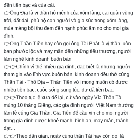
đến tiền bạc và của cải.
👉Ông Địa là vị thần hộ mệnh của xóm làng, cai quản vùng
trời, đất đai, phù hộ con người và gia súc trong xóm làng,
mùa màng bội thu đem đến hạnh phúc ấm no cho mọi gia
đình.
👉Ông Thần T.iền hay còn gọi ông Tài Phát là vị thần luôn
ban phước lộc và may mắn đến những tiểu thương, người
làm nghề kinh doanh buôn bán
👉👉Chính vì thế nhiều gia đình, đặc biệt là những người
tham gia vào lĩnh vực buôn bán, kinh doanh đều thờ cúng
Thần Tài - Thổ Địa – Thần Tiền với mong muốn có được
nhiều tiền bạc, cuộc sống sung túc, dư dả tiền bạc.
👉👉Theo tục lệ xưa để lại, cứ vào ngày Vía Thần Tài
mùng 10 tháng Giêng, các gia đình người Việt Nam thường
làm lễ cúng Gia Thần, Gia Tiên để cầu xin cho mọi người
trong gia đình được khoẻ mạnh, bình an, may mắn, thành
đạt…
👉👉Theo dân gian, ngày cúng thần Tài hay còn gọi là