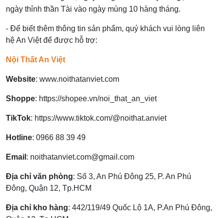
ngày thỉnh thần Tài vào ngày mùng 10 hàng tháng.
- Để biết thêm thông tin sản phẩm, quý khách vui lòng liên
hệ An Việt để được hỗ trợ:
Nội Thất An Việt
Website
:
www.noithatanviet.com
Shoppe
:
https://shopee.vn/noi_that_an_viet
TikTok
:
https://www.tiktok.com/@noithat.anviet
Hotline
:
0966 88 39 49
Email
:
noithatanviet.com@gmail.com
Địa chỉ văn phòng
: Số 3, An Phú Đông 25, P. An Phú
Đông, Quận 12, Tp.HCM
Địa chỉ kho hàng
: 442/119/49 Quốc Lộ 1A, P.An Phú Đông,