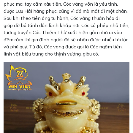
phục ma, tay cầm xâu tiền. Cóc vàng vốn là yêu tinh,
được Lưu Hải hàng phục, cũng vì đó mà mất đi một chân.
Sau khi theo tiên ông tu hành, Cóc vàng thuần hóa đi
giúp đỡ bá tánh dân lành khắp nơi. Cóc có phép nhả tiền,
tương truyền Cóc Thiềm Thừ xuất hiện gần nhà ai vào
đêm rằm thì gia đình người đó sẽ nhận được nhiều tài lộc
và phú quý. Từ đó, Cóc vàng được gọi là Cóc ngậm tiền,
linh vật biểu trưng cho thịnh vượng, giàu có.