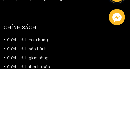
Hotline: 0966.883.949
Email: noithatanviet.com@gmail.com
Địa chỉ: Số 3, An Phú Đông 25, P. An Phú Đông, Q.12
Với đội ngũ thợ lành nghề, kinh nghiệm lâu năm, chúng tôi luôn
chú trọng đến chất lượng sản phẩm cũng như thiết kế mẫu mã
phù hợp với thị hiếu người dùng.
CHÍNH SÁCH
Chính sách mua hàng
Chính sách bảo hành
Chính sách giao hàng
Chính sách thanh toán
Chính sách đổi trả hàng