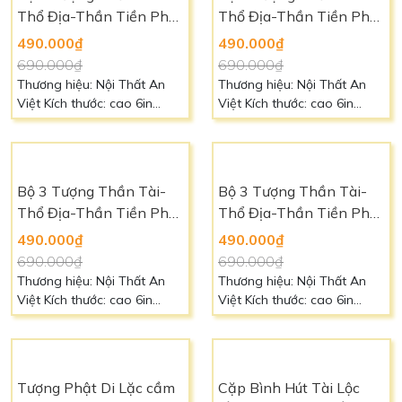
Thổ Địa-Thần Tiền Phát
Thổ Địa-Thần Tiền Phát
Lộc TD2305 [Hợp Mệnh
Lộc TD2306 [Hợp Mệnh
490.000₫
490.000₫
THỔ]
HỎA]
690.000₫
690.000₫
Thương hiệu: Nội Thất An
Thương hiệu: Nội Thất An
Việt Kích thước: cao 6in
Việt Kích thước: cao 6in
(15cm) Chất liệu: Bột Đá Cao
(15cm) Chất liệu: Bột Đá Cao
Cấp Màu sắc: Vàng [Hợp
Cấp Màu sắc: Đỏ [hợp mệnh
mệnh Thổ] Liên hệ: 0966 88
Hỏa] Liên hệ: 0966 88 39 49
39 49 để biết thêm chi tiết
để biết thêm chi tiết
Bộ 3 Tượng Thần Tài-
Bộ 3 Tượng Thần Tài-
Thổ Địa-Thần Tiền Phát
Thổ Địa-Thần Tiền Phát
Lộc TD2307 [Hợp Mệnh
Lộc TD2308 [Hợp Mệnh
490.000₫
490.000₫
KIM]
THỦY]
690.000₫
690.000₫
Thương hiệu: Nội Thất An
Thương hiệu: Nội Thất An
Việt Kích thước: cao 6in
Việt Kích thước: cao 6in
(15cm) Chất liệu: Bột Đá Cao
(15cm) Chất liệu: Bột Đá Cao
Cấp Màu sắc:Trắng [Hợp
Cấp Màu sắc: Xanh [Hợp
mệnh Kim] Liên hệ: 0966 88
mệnh Thủy] Liên hệ: 0966 88
39 49 để biết thêm chi tiết
39 49 để biết thêm chi tiết
Tượng Phật Di Lặc cầm
Cặp Bình Hút Tài Lộc