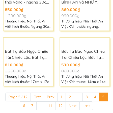
thỏi vàng - ngang 30cm
BÌNH AN và NHƯ Ý,
- PDL2301
Phong Thủy May Mắn
850.000₫
860.000₫
Hút Lộc - BTL2301
1.290.000₫
990.000₫
Thương hiệu: Nội Thất An
Thương hiệu: Nội Thất An
Việt Kích thước: Ngang 30xm
Việt Kích thước: ngang
x Cao 19cm x Sâu 18cm
16cm, cao 22cm Chất liệu:
Chất liệu: đá đúc cao cấp
Bột Đá cao cấp Màu sắc:
Màu sắc: Trắng, Vàng, Đỏ,
Xanh Liên hệ: 0966 88 39 49
Xanh Liên hệ: 0966 88 39 49
để biết thêm chi tiết
Bát Tụ Bảo Ngọc Chiêu
Bát Tụ Bảo Ngọc Chiêu
để biết thêm chi tiết
Tài Chiêu Lộc, Bát Tụ
Tài Chiêu Lộc, Bát Tụ
Bảo phong thuỷ - Cao
Bảo phong thuỷ - Cao
810.000₫
530.000₫
21cm - BTB2302
18cm - BTB2301
1.260.000₫
860.000₫
Thương hiệu: Nội Thất An
Thương hiệu: Nội Thất An
Việt Kích thước: 17cm x 17cm
Việt Kích thước: 14cm x 14cm
x 21cm Chất liệu: Nhựa cao
x 18cm Chất liệu: Nhựa cao
cấp Màu sắc: Đỏ Liên hệ:
cấp Màu sắc: Đỏ Liên hệ:
Page 5 / 12
First
Prev
1
2
...
3
4
5
0966 88 39 49 để biết thêm
0966 88 39 49 để biết thêm
chi tiết
chi tiết
6
7
...
11
12
Next
Last