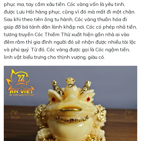
phục ma, tay cầm xâu tiền. Cóc vàng vốn là yêu tinh,
được Lưu Hải hàng phục, cũng vì đó mà mất đi một chân.
Sau khi theo tiên ông tu hành, Cóc vàng thuần hóa đi
giúp đỡ bá tánh dân lành khắp nơi. Cóc có phép nhả tiền,
tương truyền Cóc Thiềm Thừ xuất hiện gần nhà ai vào
đêm rằm thì gia đình người đó sẽ nhận được nhiều tài lộc
và phú quý. Từ đó, Cóc vàng được gọi là Cóc ngậm tiền,
linh vật biểu trưng cho thịnh vượng, giàu có.