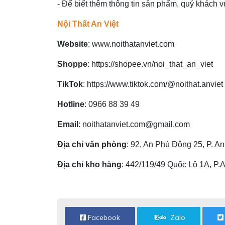
- Để biết thêm thông tin sản phẩm, quý khách vu
Nội Thất An Việt
Website
:
www.noithatanviet.com
Shoppe
:
https://shopee.vn/noi_that_an_viet
TikTok
:
https://www.tiktok.com/@noithat.anviet
Hotline
:
0966 88 39 49
Email
:
noithatanviet.com@gmail.com
Địa chỉ văn phòng
: 92, An Phú Đông 25, P. 
Địa chỉ kho hàng
: 442/119/49 Quốc Lộ 1A, P
Facebook
Zalo