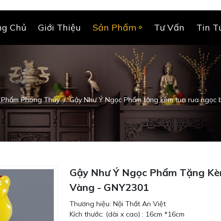
ng Chủ
Giới Thiệu
Sản Phẩm
Tư Vấn
Tin T
 Phẩm Phong Thủy
Gậy Như Ý Ngọc Phẩm tặng kèm tua rua ngọc 
Gậy Như Ý Ngọc Phẩm Tặng Kèm
Vàng - GNY2301
Thương hiệu: Nội Thất An Việt
Kích thước: (dài x cao) : 16cm *16cm