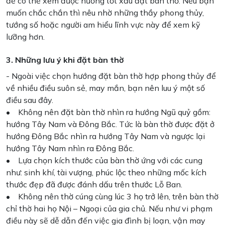
để có thể xem được hướng tốt xấu đặt bàn thờ. Nếu bạn
muốn chắc chắn thì nêu nhờ những thầy phong thủy,
tướng số hoặc người am hiểu lĩnh vực này để xem kỹ
lưỡng hơn.
3. Những lưu ý khi đặt bàn thờ
- Ngoài việc chọn hướng đặt bàn thờ hợp phong thủy để
về nhiều điều suôn sẻ, may mắn, bạn nên luu ý một số
điều sau đây.
• Không nên đặt bàn thờ nhìn ra hướng Ngũ quỷ gồm:
hướng Tây Nam và Đông Bắc. Tức là bàn thờ được đặt ở
hướng Đông Bắc nhìn ra hướng Tây Nam và ngược lại
hướng Tây Nam nhìn ra Đông Bắc.
• Lựa chọn kích thước của bàn thờ ứng với các cung
như: sinh khí, tài vượng, phúc lộc theo những mốc kích
thước đẹp đã được đánh dấu trên thước Lỗ Ban.
• Không nên thờ cúng cùng lúc 3 họ trở lên, trên bàn thờ
chỉ thờ hai họ Nội – Ngoại của gia chủ. Nếu như vi phạm
điều này sẽ dễ dẫn đến việc gia đình bị loạn, vận may