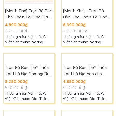
đặt kích thước, chất liệu, màu
sắc theo yêu cầu Liên hệ:
[Mệnh Thổ] Trọn Bộ Bàn
[Mệnh Kim] - Trọn Bộ
0966.88.39.49 để biết thêm
Thờ Thần Tài Thổ Địa
Bàn Thờ Thần Tài Thổ
chi tiết
hợp cho người Mệnh Thổ
Địa hợp cho người Mệnh
4.890.000₫
6.390.000₫
Kim
8.700.000₫
11.250.000₫
Thương hiệu: Nội Thất An
Thương hiệu: Nội Thất An
Việt Kích thước: Ngang
Việt Kích thước: Ngang
56cm, sâu 56cm, cao 87cm
60cm, sâu 48cm, cao 81cm
Chất liệu: Gỗ Xoan Đào Màu
Chất liệu: Gỗ Gỗ tự nhiên
sắc: Vàng nâu của gỗ Bảo
Màu sắc: Vàng nâu của gỗ
hành: 5 năm Vận chuyển:
Bảo hành: 5 năm Vận
Trọn Bộ Bàn Thờ Thần
Liên hệ Ngoài ra quý khách
chuyển: Liên hệ Ngoài ra
Tài Thổ Địa hợp cho
có thể đặt kích thước, chất
quý khách có thể đặt kích
người Mệnh Hỏa
liệu, màu sắc theo yêu cầu
thước, chất liệu, màu sắc
4.890.000₫
Liên hệ: 0966.88.39.49 để
theo yêu cầu Liên hệ:
8.700.000₫
biết thêm chi tiết
0966.88.39.49 để biết thêm
Thương hiệu: Nội Thất An
chi tiết
Việt Kích thước: Bàn Thờ:
Ngang 50cm, sâu 50cm, cao
68cm, Chất liệu: Gỗ Tràm
Trọn Bộ Bàn Thờ Thần
Bục kê: Ngang 88cm, sâu