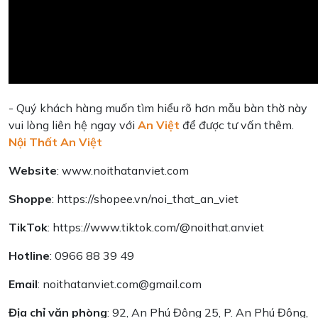
- Quý khách hàng muốn tìm hiểu rõ hơn mẫu bàn thờ này
vui lòng liên hệ ngay với
An Việt
để được tư vấn thêm.
Nội Thất An Việt
Website
:
www.noithatanviet.com
Shoppe
:
https://shopee.vn/noi_that_an_viet
TikTok
:
https://www.tiktok.com/@noithat.anviet
Hotline
:
0966 88 39 49
Email
:
noithatanviet.com@gmail.com
Địa chỉ văn phòng
: 92, An Phú Đông 25, P. An Phú Đông,