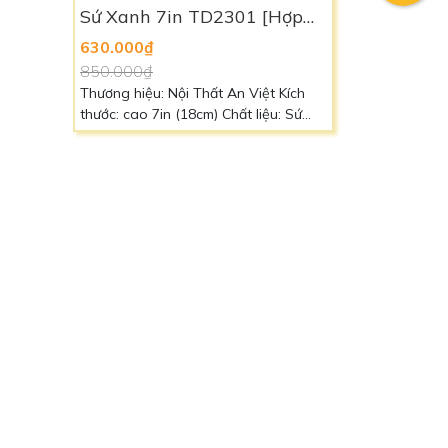
Sứ Xanh 7in TD2301 [Hợp
A]
Mệnh THỦY]
630.000₫
850.000₫
Kích
Thương hiệu: Nội Thất An Việt Kích
 Bột
thước: cao 7in (18cm) Chất liệu: Sứ
 mệnh
Màu sắc: Xanh Dương Trắng Liên hệ:
0966 88 39 49 để biết thêm chi tiết
Next
Last
N TỨC
ưởng sản xuất Nội Thất An Việt
hững loại bàn thờ được sử dụng phổ biến hiện nay
àn Thờ Bằng Gỗ Mít
hiết kế phòng thờ theo phong thủy