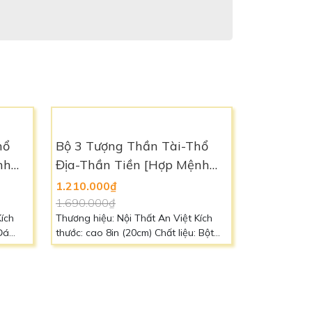
Bộ 3 Tượng Thần Tài-Thổ
Địa-Thần Tiền [Hợp Mệnh
MỘC] - Phú Quý TTTD2309
1.210.000₫
1.690.000₫
Thương hiệu: Nội Thất An Việt Kích
thước: cao 8in (20cm) Chất liệu: Bột
Đá Cao Cấp Màu sắc: Xanh Ngọc
[Hợp mệnh Mộc] Liên hệ: 0966 88 39
49 để biết thêm chi tiết
hổ