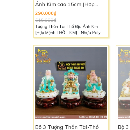
Ánh Kim cao 15cm [Hợp
Ánh 
Mệnh THỔ - KIM] - Nhựa
Mệnh
290.000₫
290.
Poly
Poly
515.000₫
515.
Tượng Thần Tài-Thổ Địa Ánh Kim
Kích t
[Hợp Mệnh THỔ - KIM] - Nhựa Poly -
Nhựa 
TTTD2419 Kích thước: cao 6in (15cm)
Hỏa - 
Chất liệu: Nhựa Poly Màu sắc: Vàng
(Hợp mệnh Thổ - Tương sinh mệnh
Kim) Liên hệ: 0966 88 39 49 để biết
thêm chi tiết
Bộ 3 Tượng Thần Tài-Thổ
Bộ 3