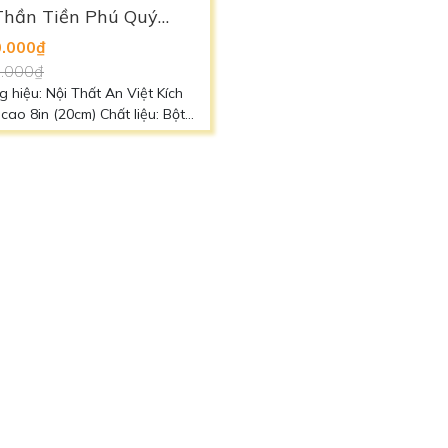
Thần Tiền Phú Quý
Địa-Thần Tiền Phú Quý
03 [Hợp Mệnh KIM]
TD2304 [Hợp Mệnh HỎ
0.000₫
1.210.000₫
0.000₫
1.690.000₫
 hiệu: Nội Thất An Việt Kích
Thương hiệu: Nội Thất An Việt 
 cao 8in (20cm) Chất liệu: Bột
thước: cao 8in (20cm) Chất liệu:
o Cấp Màu sắc: Trắng nhũ vàng
Đá Cao Cấp Màu sắc: Đỏ [Hợp
ệnh Kim] Liên hệ: 0966 88 39
Hỏa] Liên hệ: 0966 88 39 49 để biết
First
Prev
1
2
3
4
5
6
7
...
11
12
ể biết thêm chi tiết
thêm chi tiết
CHÍNH SÁCH
TI
Chính sách mua hàng
X
Chính sách bảo hành
N
Chính sách giao hàng
B
Chính sách thanh toán
T