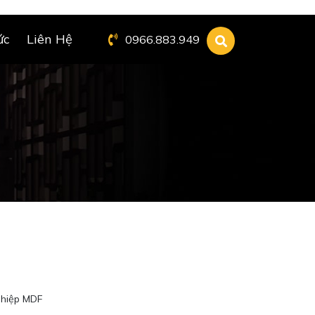
ức
Liên Hệ
0966.883.949
ghiệp MDF