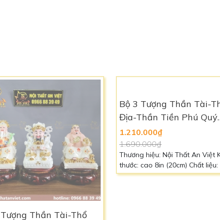
Kim cao 15cm [Hợp
Địa-Thần Tiền [Hợp Mệ
 HỎA - THỔ] - Nhựa
THỔ] -TTTD2310
000₫
1.130.000₫
000₫
1.590.000₫
hước: cao 6in (15cm) Chất liệu:
Thương hiệu: Nội Thất An Việt 
Poly Màu sắc: Đỏ (Hợp mệnh
thước: cao 22cm Chất liệu: Bột 
Tương sinh mệnh Thổ) Liên hệ:
Cao Cấp Màu sắc: Vàng [Hợp 
0966 88 39 49 để biết thêm chi tiết
Thổ] Liên hệ: 0966 88 39 49 để biết
thêm chi tiết
 Tượng Thần Tài-Thổ
Bộ 3 Tượng Thần Tài-T