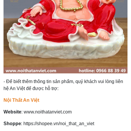
- Để biết thêm thông tin sản phẩm, quý khách vui lòng liên
hệ An Việt để được hỗ trợ:
Nội Thất An Việt
Website
:
www.noithatanviet.com
Shoppe
:
https://shopee.vn/noi_that_an_viet