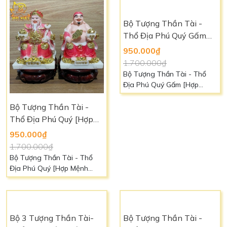
Bộ Tượng Thần Tài -
Thổ Địa Phú Quý Gấm
[Hợp Mệnh KIM] - Cao
950.000₫
20cm - TD2509
1.700.000₫
Bộ Tượng Thần Tài - Thổ
Địa Phú Quý Gấm [Hợp
Mệnh KIM] - Cao 20cm -
TD2509 - Nội Thất An Việt
Bộ Tượng Thần Tài -
👉Thương hiệu: Nội Thất An
Thổ Địa Phú Quý [Hợp
Việt 👉Kích thước: cao 8in
Mệnh HỎA] - Cao 20cm
950.000₫
(20cm) 👉Chất liệu: Bột Đá
- TD2511
1.700.000₫
Cao Cấp 👉Màu sắc:Trắng
Bộ Tượng Thần Tài - Thổ
[Hợp mệnh Kim] Liên hệ:
Địa Phú Quý [Hợp Mệnh
0966 88 39 49 để biết thêm
HỎA] - Cao 20cm - TD2511
chi tiết
- Nội Thất An Việt 👉
Thương hiệu: Nội Thất An
Việt 👉Kích thước: cao 8in
Bộ Tượng Thần Tài -
(20cm) 👉Chất liệu: Bột Đá