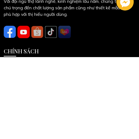
NỘI THẤT AN VIỆT
Hotline: 0966.883.949
Email: noithatanviet.com@gmail.com
Địa chỉ: Số 3, An Phú Đông 25, P. An Phú Đông, Q.12
Với đội ngũ thợ lành nghề, kinh nghiệm lâu năm, chúng tôi luôn
chú trọng đến chất lượng sản phẩm cũng như thiết kế mẫu mã
phù hợp với thị hiếu người dùng.
CHÍNH SÁCH
Chính sách mua hàng
Chính sách bảo hành
Chính sách giao hàng