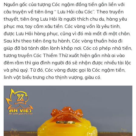
Nguồn gốc của tượng Cóc ngậm đồng tiền gắn liền với
câu truyện về tiên ông “ Lưu Hải câu Cóc”. Theo truyền
thuyết, tiên ông Lưu Hải là người thích chu du, hàng yêu
phục ma, tay cầm xâu tiền. Cóc vàng vốn là yêu tinh,
được Lưu Hải hàng phục, cũng vì đó mà mất đi một chân.
Sau khi theo tiên ông tu hành, Cóc vàng thuần hóa đi
giúp đỡ bá tánh dân lành khắp nơi. Cóc có phép nhả tiền,
tương truyền Cóc Thiềm Thừ xuất hiện gần nhà ai vào
đêm rằm thì gia đình người đó sẽ nhận được nhiều tài lộc
và phú quý. Từ đó, Cóc vàng được gọi là Cóc ngậm tiền,
linh vật biểu trưng cho thịnh vượng, giàu có.