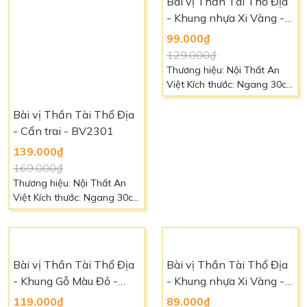
Bài vị Thần Tài Thổ Địa
Bài vị Thần Tài Thổ Địa
- Cẩn trai - BV2301
- Khung nhựa Xi Vàng -
Tráng Gương - BV2302
139.000₫
99.000₫
169.000₫
129.000₫
Thương hiệu: Nội Thất An
Thương hiệu: Nội Thất An
Việt Kích thước: Ngang 30cm
Việt Kích thước: Ngang 30cm
- Cao 40cm Chất liệu: Khung
- Cao 40cm Chất liệu: Khung
gỗ, mặt kính và hoa văn cẩn
nhựa Xi Vàng Màu sắc:
ốc Màu sắc: Vàng đỏ Liên
Vàng đỏ Liên hệ: 0966 88 39
hệ: 0966 88 39 49 để biết
49 để biết thêm chi tiết
Bài vị Thần Tài Thổ Địa
Bài vị Thần Tài Thổ Địa
thêm chi tiết
- Khung Gỗ Màu Đỏ -
- Khung nhựa Xi Vàng -
BV2303
Tráng Gương - BV2304
119.000₫
89.000₫