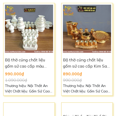
Bộ thờ cúng chất liệu
Bộ thờ cúng chất liệu
gốm sứ cao cấp màu
gốm sứ cao cấp Kim Sa
trắng viền vàng nhũ -
DTC2301
990.000₫
890.000₫
DTC2302
1.090.000₫
990.000₫
Thương hiệu: Nội Thất An
Thương hiệu: Nội Thất An
Việt Chất liệu: Gốm Sứ Cao
Việt Chất liệu: Gốm Sứ Cao
Cấp Màu sắc: Trắng Liên hệ:
Cấp Màu sắc: Vàng Liên hệ:
0966 88 39 49 để biết thêm
0966 88 39 49 để biết thêm
chi tiết
chi tiết