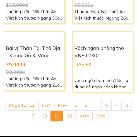
139.000₫
99.000₫
Thương hiệu: Nội Thất An
Thương hiệu: Nội Thất An
Việt Kích thước: Ngang 30cm
Việt Kích thước: Ngang 26cm
- Cao 40cm Chất liệu: Khung
x Cao 34cm Chất liệu: Khung
gỗ màu đỏ , mặt kính Màu
nhựa xi vàng, mặt kính Màu
sắc: Đỏ Vàng Liên hệ: 0966
sắc: Vàng đỏ Liên hệ: 0966
88 39 49 để biết thêm chi
88 39 49 để biết thêm chi
Bài vị Thần Tài Thổ Địa
Vách ngăn phòng thờ
tiết
tiết
- Khung Gỗ Xi Vàng -
VNPT2301
BV2305
79.000₫
Liên hệ
89.000₫
Thương hiệu: Nội Thất An
vách ngăn bàn thờ được sử
Việt Kích thước: Ngang 21cm
dụng để ngăn cách không
- Cao 28cm Chất liệu: Khung
gian sống với không gian
gỗ, mặt kính Màu sắc: Vàng
thờ cúng
đỏ Liên hệ: 0966 88 39 49 để
Page 11 / 12
First
Prev
1
2
...
6
7
8
biết thêm chi tiết
9
10
11
12
Next
Last