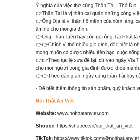
Ý nghĩa của việc thờ cúng Thần Tài - Thổ Địa - 
👉Thần Tài là vị thần cai quản những công việc
👉Ông Địa là vị thần hộ mệnh của xóm làng, ca
ấm no cho mọi gia đình.
👉Ông Thần T.iền hay còn gọi ông Tài Phát là
👉👉Chính vì thế nhiều gia đình, đặc biệt là 
mong muốn có được nhiều tiền bạc, cuộc sống s
👉👉Theo tục lệ xưa để lại, cứ vào ngày Vía T
cho mọi người trong gia đình được khoẻ mạnh
👉👉Theo dân gian, ngày cúng thần Tài hay cò
- Để biết thêm thông tin sản phẩm, quý khách vu
Nội Thất An Việt
Website
:
www.noithatanviet.com
Shoppe
:
https://shopee.vn/noi_that_an_viet
TikTok
:
https://www.tiktok.com/@noithat.anviet