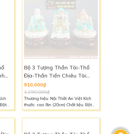
hổ
Bộ 3 Tượng Thần Tài-Thổ
nh
Địa-Thần Tiền Chiêu Tài
2309
TD2302_Tương sinh mệnh
910.000₫
Mộc [Hợp Mệnh THỦY]
1.290.000₫
Kích
Thương hiệu: Nội Thất An Việt Kích
 Bột
thước: cao 8in (20cm) Chất liệu: Bột
ọc
Đá Cao Cấp Màu sắc: Xanh Trắng
88 39
[Hợp mệnh Thủy-tương sinh mệnh
Mộc] Liên hệ: 0966 88 39 49 để biết
thêm chi tiết