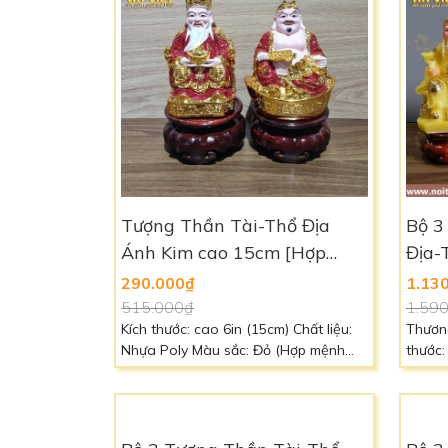
Tượng Thần Tài-Thổ Địa
Bộ 3
Ánh Kim cao 15cm [Hợp
Địa-
Mệnh HỎA - THỔ] - Nhựa
THỔ
290.000₫
1.13
Poly
515.000₫
1.59
Kích thước: cao 6in (15cm) Chất liệu:
Thương
Nhựa Poly Màu sắc: Đỏ (Hợp mệnh
thước:
Hỏa - Tương sinh mệnh Thổ) Liên hệ:
Cao C
0966 88 39 49 để biết thêm chi tiết
Thổ] Liê
thêm c