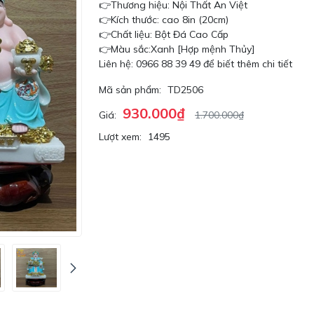
👉Thương hiệu: Nội Thất An Việt
👉Kích thước: cao 8in (20cm)
👉Chất liệu: Bột Đá Cao Cấp
👉Màu sắc:Xanh [Hợp mệnh Thủy]
Liên hệ: 0966 88 39 49 để biết thêm chi tiết
Mã sản phẩm:
TD2506
930.000₫
Giá:
1.700.000₫
Lượt xem:
1495