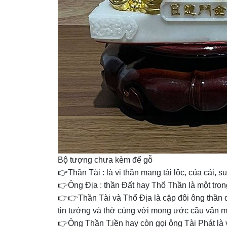
Bộ tượng chưa kèm đế gỗ
👉Thần Tài : là vị thần mang tài lộc, của cải, s
👉Ông Địa : thần Đất hay Thổ Thần là một tro
👉👉Thần Tài và Thổ Địa là cặp đôi ông thần qu
tin tưởng và thờ cúng với mong ước cầu vận ma
👉Ông Thần T.iền hay còn gọi ông Tài Phát là