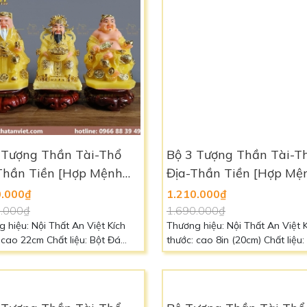
 Tượng Thần Tài-Thổ
Bộ 3 Tượng Thần Tài-T
Thần Tiền [Hợp Mệnh
Địa-Thần Tiền [Hợp Mệ
] -TTTD2310
MỘC] - Phú Quý TTTD
0.000₫
1.210.000₫
0.000₫
1.690.000₫
 hiệu: Nội Thất An Việt Kích
Thương hiệu: Nội Thất An Việt 
 cao 22cm Chất liệu: Bột Đá
thước: cao 8in (20cm) Chất liệu:
ấp Màu sắc: Vàng [Hợp mệnh
Đá Cao Cấp Màu sắc: Xanh Ng
n hệ: 0966 88 39 49 để biết
[Hợp mệnh Mộc] Liên hệ: 0966 
hi tiết
49 để biết thêm chi tiết