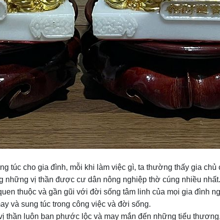
ung túc cho gia đình, mỗi khi làm việc gì, ta thường thấy gia ch
ng những vị thần được cư dân nông nghiệp thờ cúng nhiều nhất
en thuộc và gần gũi với đời sống tâm linh của mọi gia đình ngư
y và sung túc trong công việc và đời sống.
 vị thần luôn ban phước lộc và may mắn đến những tiểu thươn